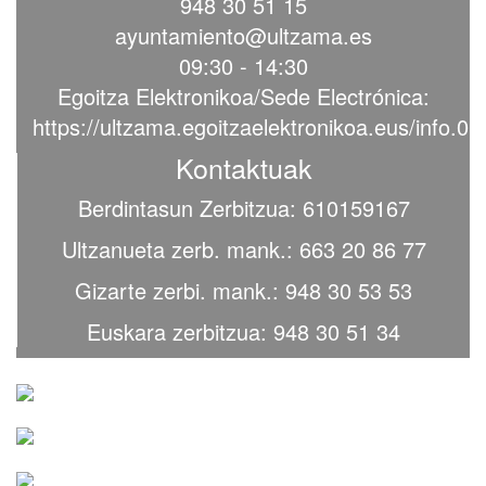
948 30 51 15
ayuntamiento@ultzama.es
09:30 - 14:30
Egoitza Elektronikoa/Sede Electrónica:
https://ultzama.egoitzaelektronikoa.eus/info.0
Kontaktuak
Berdintasun Zerbitzua: 610159167
Ultzanueta zerb. mank.: 663 20 86 77
Gizarte zerbi. mank.: 948 30 53 53
Euskara zerbitzua: 948 30 51 34