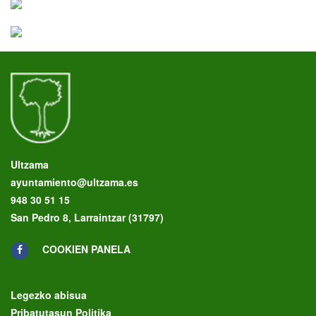
Ultzama
ayuntamiento@ultzama.es
948 30 51 15
San Pedro 8, Larraintzar (31797)
COOKIEN PANELA
Legezko abisua
Pribatutasun Politika