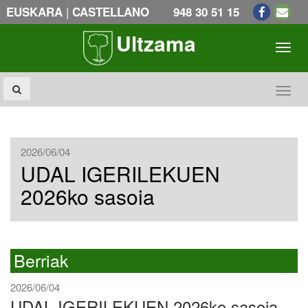
|
EUSKARA
CASTELLANO
948 30 51 15
Ultzama
Toogl
Toogl
2026/06/04
UDAL IGERILEKUEN
2026ko sasoia
Berriak
2026/06/04
UDAL IGERILEKUEN 2026ko sasoia