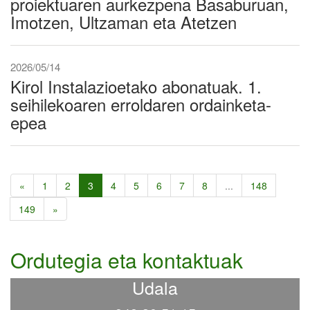
proiektuaren aurkezpena Basaburuan,
Imotzen, Ultzaman eta Atetzen
2026/05/14
Kirol Instalazioetako abonatuak. 1.
seihilekoaren erroldaren ordainketa-
epea
«
1
2
3
4
5
6
7
8
...
148
149
»
Ordutegia eta kontaktuak
Udala