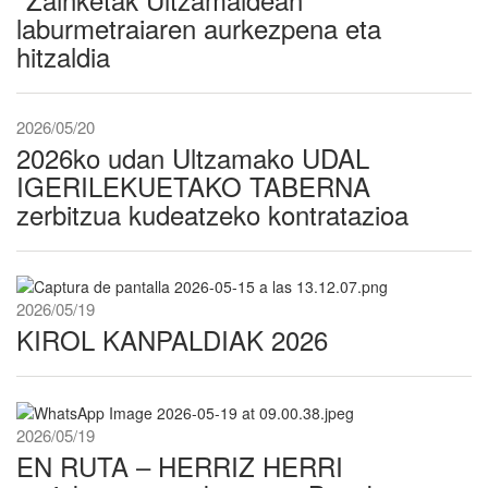
laburmetraiaren aurkezpena eta
hitzaldia
2026/05/20
2026ko udan Ultzamako UDAL
IGERILEKUETAKO TABERNA
zerbitzua kudeatzeko kontratazioa
2026/05/19
KIROL KANPALDIAK 2026
2026/05/19
EN RUTA – HERRIZ HERRI