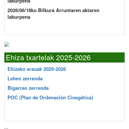
laburpena
2026/06/18ko Bilkura Arruntaren aktaren
laburpena
Ehiza txartelak 2025-2026
Ehizako arauak 2025-2026
Lehen zerrenda
Bigarren zerrenda
POC
(Plan de Ordenación Cinegética)