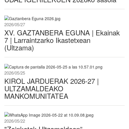
2026/05/27
XV. GAZTANBERA EGUNA | Ekainak
7 | Larraintzarko Ikastetxean
(Ultzama)
2026/05/25
KIROL JARDUERAK 2026-27 |
ULTZAMALDEAKO
MANKOMUNITATEA
2026/05/22
"Zainketak Ultzamaldean”