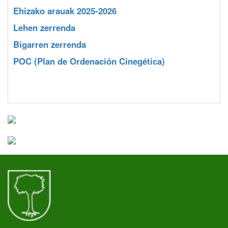
Ehizako arauak 2025-2026
Lehen zerrenda
Bigarren zerrenda
POC
(Plan de Ordenación Cinegética)