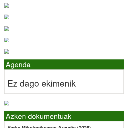
Agenda
Ez dago ekimenik
Azken dokumentuak
Parke Mikologikoaren Araudia (2026)