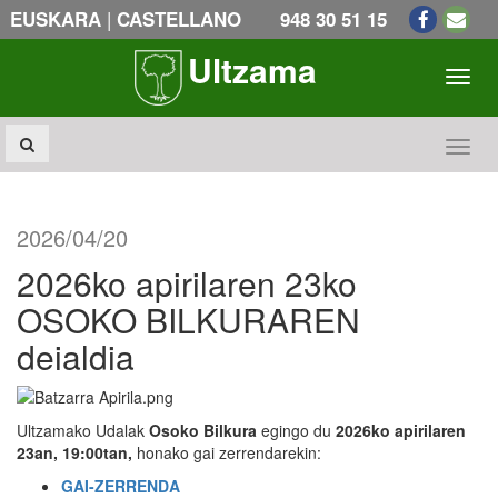
|
EUSKARA
CASTELLANO
948 30 51 15
Ultzama
Toogl
Toogl
2026/04/20
2026ko apirilaren 23ko
OSOKO BILKURAREN
deialdia
Ultzamako Udalak
Osoko Bilkura
egingo du
2026ko apirilaren
23an, 19:00tan,
honako gai zerrendarekin:
GAI-ZERRENDA