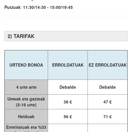
Putzuak
:
11:30/14:30 - 15:00/19:45
2) TARIFAK
URTEKO BONOA
ERROLDATUAK
EZ ERROLDATUAK
4 urte arte
Debalde
Debalde
Umeak eta gazteak
38 €
47 €
(5-16 urte)
Helduak
56 €
71 €
Erretiratuak eta %33