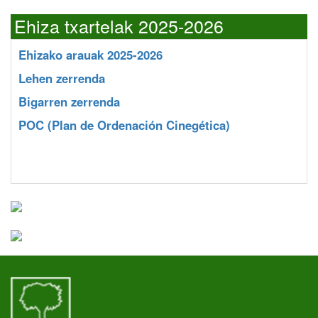
Ehiza txartelak 2025-2026
Ehizako arauak 2025-2026
Lehen zerrenda
Bigarren zerrenda
POC
(Plan de Ordenación Cinegética)