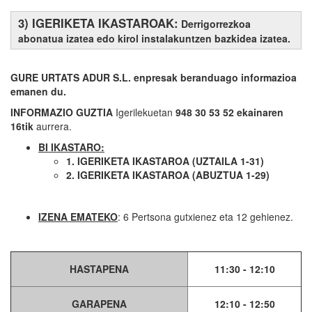
3) IGERIKETA IKASTAROAK:
Derrigorrezkoa
abonatua izatea edo kirol instalakuntzen bazkidea izatea.
GURE URTATS ADUR S.L. enpresak beranduago informazioa
emanen du.
INFORMAZIO GUZTIA
Igerilekuetan
948 30 53 52 ekainaren
16tik
aurrera.
BI IKASTARO:
1. IGERIKETA IKASTAROA (UZTAILA 1-31)
2. IGERIKETA IKASTAROA (ABUZTUA 1-29)
IZENA EMATEKO
: 6 Pertsona gutxienez eta 12 gehienez.
HASTAPENA
11:30 - 12:10
GARAPENA
12:10 - 12:50