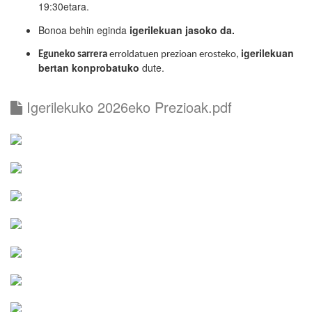
19:30etara.
Bonoa behin eginda
igerilekuan jasoko da.
igerilekuan
Eguneko sarrera
erroldatuen prezioan erosteko,
bertan konprobatuko
dute.
Igerilekuko 2026eko Prezioak.pdf