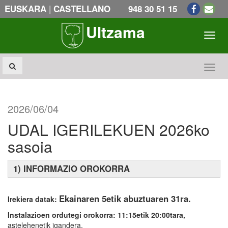
|
EUSKARA
CASTELLANO
948 30 51 15
Ultzama
Toogl
Toogl
2026/06/04
UDAL IGERILEKUEN 2026ko
sasoia
1) INFORMAZIO OROKORRA
Ekainaren 5etik abuztuaren 31ra.
Irekiera datak:
Instalazioen ordutegi orokorra:
11:15etik 20:00tara,
astelehenetik igandera.