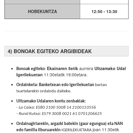
HOBEKUNTZA
12:50 - 13:30
4) BONOAK EGITEKO ARGIBIDEAK
Ekainaren 5etik
aurrera
Ultzamako Udal
Bonoak egiteko
:
Igerilekuetan
11:30etatik 19:00etara.
Ordainketa:
Banketxean edo igerilekuetan
bertan
txartelarekin ordaindu daiteke.
Ultzamako Udalaren kontu zenbakiak:
- La Caixa: ES80 2100 5008 14 2100153556
- Rural Kutxa: ES79 3008 0021 61 0701206625
Ordainagiriarekin, argazki batekin (gaur egungoa) eta NAN
joan 11:30etik
edo familia liburuarekin
IGERILEKUETARA