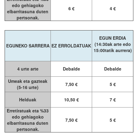
edo gehiagoko
6 €
4 €
elbarritasuna duten
pertsonak.
EGUN ERDIA
(14:30ak arte edo
EGUNEKO SARRERA
EZ ERROLDATUAK
15:00tatik aurrera)
4 urte arte
Debalde
Debalde
Umeak eta gazteak
7,50 €
5 €
(5-16 urte)
Helduak
10,50 €
7 €
Erretiratuak eta %33
edo gehiagoko
7,50 €
5 €
elbarritasuna duten
pertsonak.