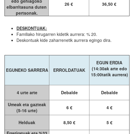
edo gehiagoko
26 €
36,50 €
elbarritasuna duten
pertsonak.
DESKONTUAK:
Familiako hirugarren kidetik aurrera: % 20.
Deskontuak kide zaharrenetik aurrera egingo dira.
EGUN ERDIA
(14:30ak arte edo
EGUNEKO SARRERA
ERROLDATUAK
15:00tatik aurrera)
4 urte arte
Debalde
Debalde
Umeak eta gazteak
6 €
4 €
(5-16 urte)
Helduak
8,50 €
5 €
Erretiratuak eta %33