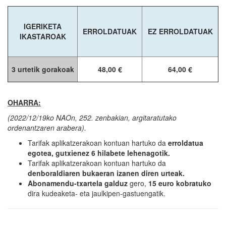
IGERIKETA
ERROLDATUAK
EZ ERROLDATUAK
IKASTAROAK
3 urtetik gorakoak
48,00 €
64,00 €
OHARRA:
(2022/12/19ko NAOn, 252. zenbakian, argitaratutako
ordenantzaren arabera).
Tarifak aplikatzerakoan kontuan hartuko da
erroldatua
egotea, gutxienez 6 hilabete lehenagotik.
Tarifak aplikatzerakoan kontuan hartuko da
denboraldiaren bukaeran izanen diren urteak.
Abonamendu-txartela galduz
gero,
15 euro kobratuko
dira kudeaketa- eta jaulkipen-gastuengatik.