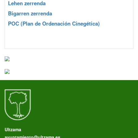
Lehen zerrenda
Bigarren zerrenda
POC
(Plan de Ordenación Cinegética)
Ultzama
ayuntamiento@ultzama.es