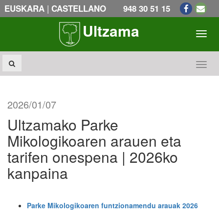
|
EUSKARA
CASTELLANO
948 30 51 15
Ultzama
Toogl
Toogl
2026/01/07
Ultzamako Parke
Mikologikoaren arauen eta
tarifen onespena | 2026ko
kanpaina
Parke Mikologikoaren funtzionamendu arauak 2026