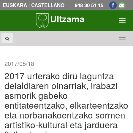
|
EUSKARA
CASTELLANO
948 30 51 15
Ultzama
Toogl
Toogl
2017/05/18
2017 urterako diru laguntza
deialdiaren oinarriak, irabazi
asmorik gabeko
entitateentzako, elkarteentzako
eta norbanakoentzako sormen
artistiko-kultural eta jarduera