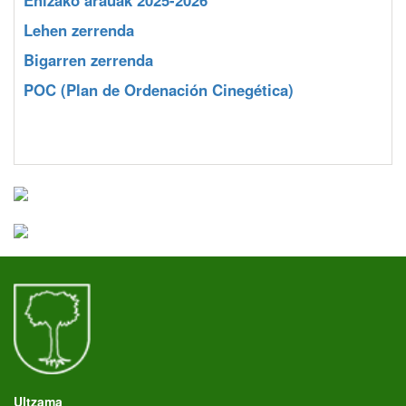
Lehen zerrenda
Bigarren zerrenda
POC
(Plan de Ordenación Cinegética)
Ultzama