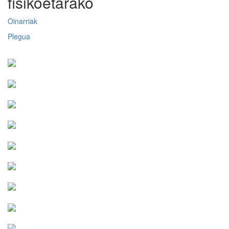
fisikoetarako
Oinarriak
Plegua