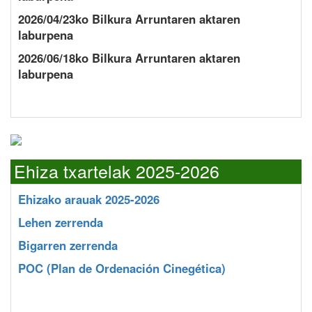
2026/04/23ko Bilkura Arruntaren aktaren
laburpena
2026/06/18ko Bilkura Arruntaren aktaren
laburpena
Ehiza txartelak 2025-2026
Ehizako arauak 2025-2026
Lehen zerrenda
Bigarren zerrenda
POC
(Plan de Ordenación Cinegética)