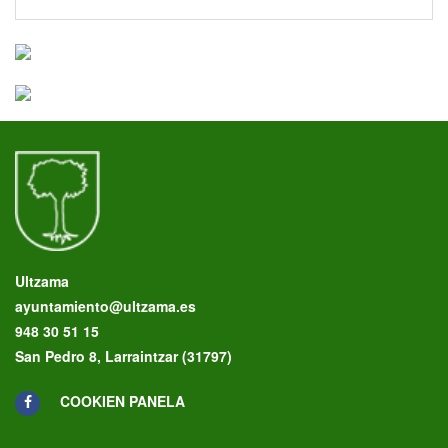
Ultzama
ayuntamiento@ultzama.es
948 30 51 15
San Pedro 8, Larraintzar (31797)
COOKIEN PANELA