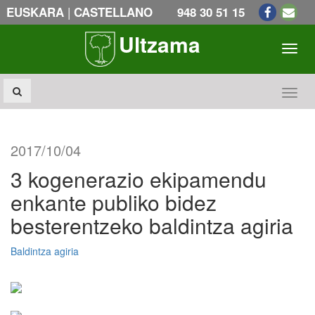
|
EUSKARA
CASTELLANO
948 30 51 15
Ultzama
Toogl
Toogl
2017/10/04
3 kogenerazio ekipamendu
enkante publiko bidez
besterentzeko baldintza agiria
Baldintza agiria