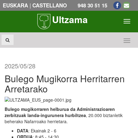
|
EUSKARA
CASTELLANO
948 30 51 15
Ultzama
Toogl
Toogl
2025/05/28
Bulego Mugikorra Herritarren
Arretarako
Bulego mugikorraren helburua da Administrazioaren
zerbitzuak landa-ingurunera hurbiltzea
, 20.000 biztanletik
beherako Nafarroako herrietara.
DATA
: Ekainak 2 - 6
ORDUA
: 8:45 - 14:30