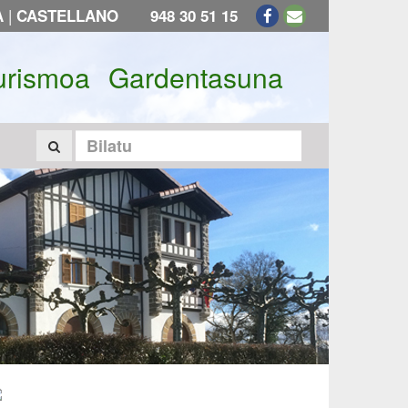
|
A
CASTELLANO
948 30 51 15
urismoa
Gardentasuna