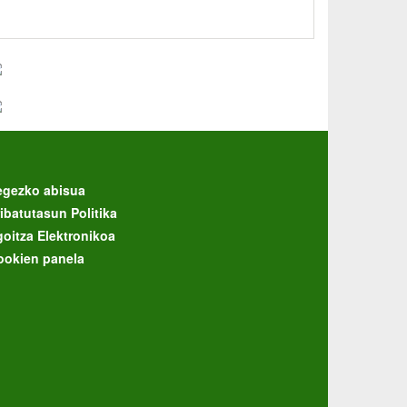
egezko abisua
ibatutasun Politika
goitza Elektronikoa
ookien panela