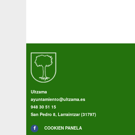
Ultzama
ayuntamiento@ultzama.es
948 30 51 15
San Pedro 8, Larraintzar (31797)
COOKIEN PANELA