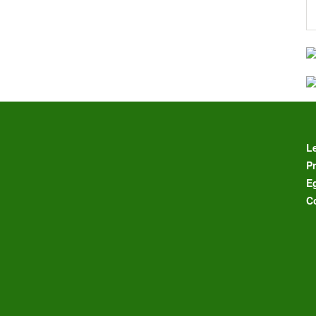
L
Pr
E
C