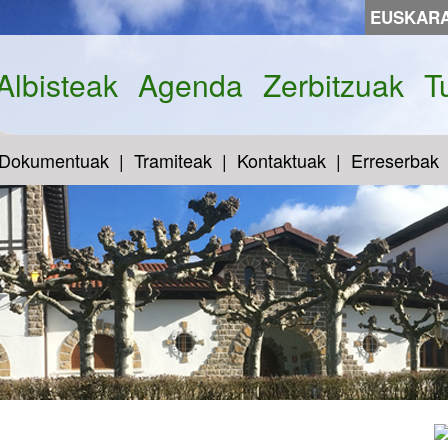
EUSKAR
Albisteak
Agenda
Zerbitzuak
T
Dokumentuak
Tramiteak
Kontaktuak
Erreserbak