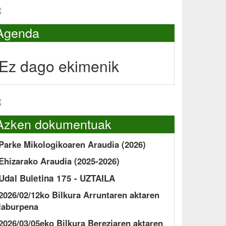
Agenda
Ez dago ekimenik
Azken dokumentuak
Parke Mikologikoaren Araudia (2026)
Ehizarako Araudia (2025-2026)
Udal Buletina 175 - UZTAILA
2026/02/12ko Bilkura Arruntaren aktaren
laburpena
2026/03/05eko Bilkura Bereziaren aktaren