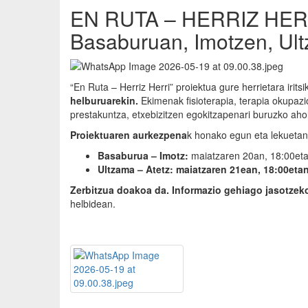
EN RUTA – HERRIZ HERRI
Basaburuan, Imotzen, Ult
“En Ruta – Herriz Herri” proiektua gure herrietara irits
helburuarekin.
Ekimenak fisioterapia, terapia okupazi
prestakuntza, etxebizitzen egokitzapenari buruzko aholk
Proiektuaren aurkezpena
k honako egun eta lekuetan
Basaburua – Imotz:
maiatzaren 20an, 18:00etan,
Ultzama – Atetz: maiatzaren 21ean, 18:00etan
Zerbitzua doakoa da. Informazio gehiago jasotzek
helbidean.