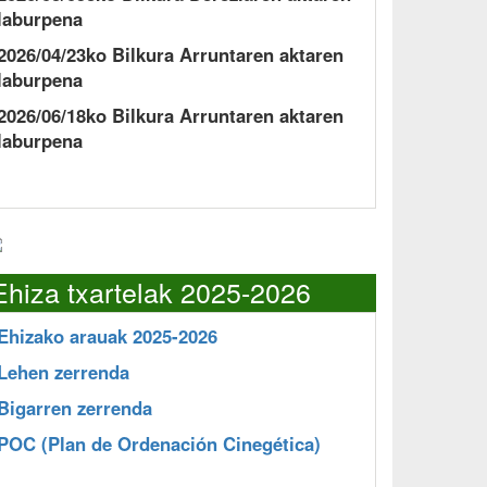
laburpena
2026/04/23ko Bilkura Arruntaren aktaren
laburpena
2026/06/18ko Bilkura Arruntaren aktaren
laburpena
Ehiza txartelak 2025-2026
Ehizako arauak 2025-2026
Lehen zerrenda
Bigarren zerrenda
POC
(Plan de Ordenación Cinegética)