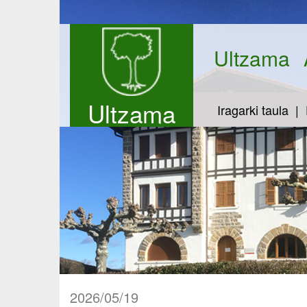
Ultzama
Ultzama
Iragarki taula
2026/05/19