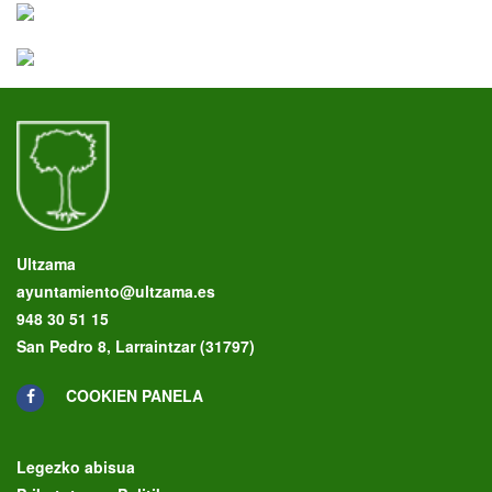
Ultzama
ayuntamiento@ultzama.es
948 30 51 15
San Pedro 8, Larraintzar (31797)
COOKIEN PANELA
Legezko abisua