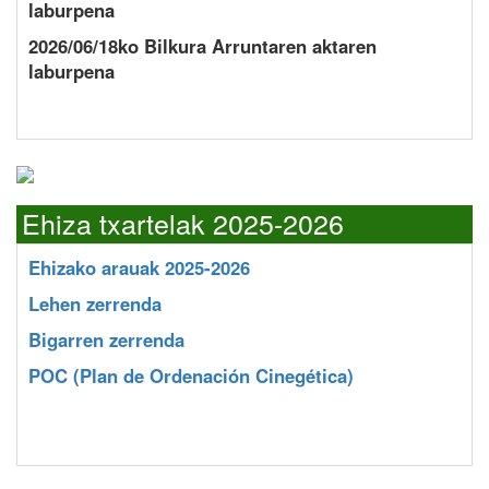
laburpena
2026/06/18ko Bilkura Arruntaren aktaren
laburpena
Ehiza txartelak 2025-2026
Ehizako arauak 2025-2026
Lehen zerrenda
Bigarren zerrenda
POC
(Plan de Ordenación Cinegética)