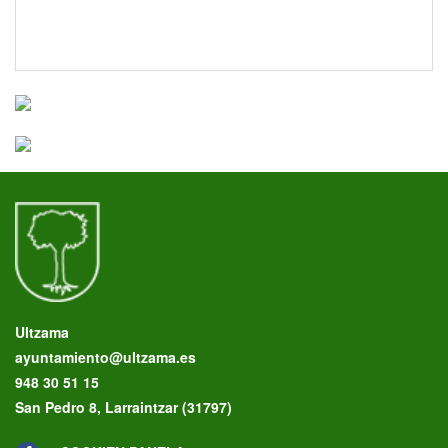
Ultzama
ayuntamiento@ultzama.es
948 30 51 15
San Pedro 8, Larraintzar (31797)