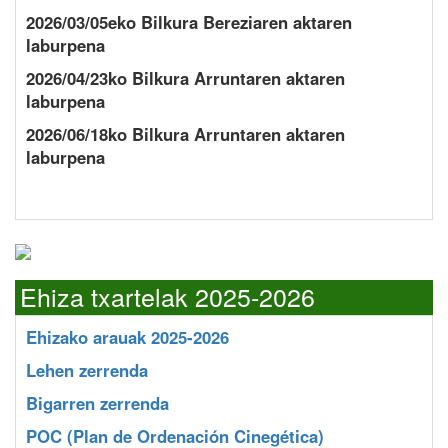
2026/03/05eko Bilkura Bereziaren aktaren
laburpena
2026/04/23ko Bilkura Arruntaren aktaren
laburpena
2026/06/18ko Bilkura Arruntaren aktaren
laburpena
Ehiza txartelak 2025-2026
Ehizako arauak 2025-2026
Lehen zerrenda
Bigarren zerrenda
POC
(Plan de Ordenación Cinegética)