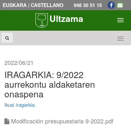
|
EUSKARA
CASTELLANO
948 30 51 15
Ultzama
Toogl
Toogl
2022/06/21
IRAGARKIA: 9/2022
aurrekontu aldaketaren
onaspena
Ikusi iragarkia.
Modificación presupuestaria 9-2022.pdf