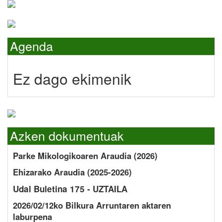
Agenda
Ez dago ekimenik
Azken dokumentuak
Parke Mikologikoaren Araudia (2026)
Ehizarako Araudia (2025-2026)
Udal Buletina 175 - UZTAILA
2026/02/12ko Bilkura Arruntaren aktaren
laburpena