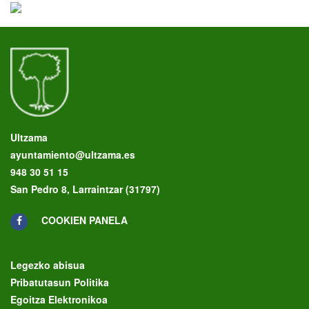
Ultzama
ayuntamiento@ultzama.es
948 30 51 15
San Pedro 8, Larraintzar (31797)
COOKIEN PANELA
Legezko abisua
Pribatutasun Politika
Egoitza Elektronikoa