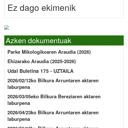
Ez dago ekimenik
Azken dokumentuak
Parke Mikologikoaren Araudia (2026)
Ehizarako Araudia (2025-2026)
Udal Buletina 175 - UZTAILA
2026/02/12ko Bilkura Arruntaren aktaren
laburpena
2026/03/05eko Bilkura Bereziaren aktaren
laburpena
2026/04/23ko Bilkura Arruntaren aktaren
laburpena