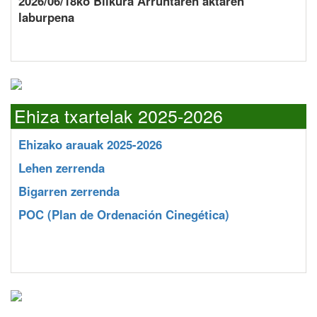
2026/06/18ko Bilkura Arruntaren aktaren
laburpena
Ehiza txartelak 2025-2026
Ehizako arauak 2025-2026
Lehen zerrenda
Bigarren zerrenda
POC
(Plan de Ordenación Cinegética)