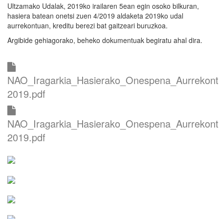
Ultzamako Udalak, 2019ko irailaren 5ean egin osoko bilkuran,
hasiera batean onetsi zuen 4/2019 aldaketa 2019ko udal
aurrekontuan, kreditu berezi bat gaitzeari buruzkoa.
Argibide gehiagorako, beheko dokumentuak begiratu ahal dira.
NAO_Iragarkia_Hasierako_Onespena_Aurrekont
2019.pdf
NAO_Iragarkia_Hasierako_Onespena_Aurrekont
2019.pdf