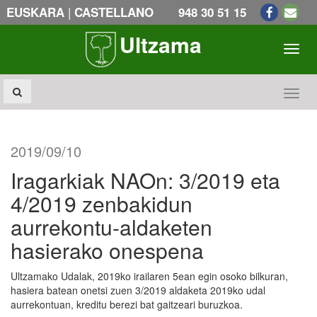
|
EUSKARA
CASTELLANO
948 30 51 15
Ultzama
Toogl
Toogl
2019/09/10
Iragarkiak NAOn: 3/2019 eta
4/2019 zenbakidun
aurrekontu-aldaketen
hasierako onespena
Ultzamako Udalak, 2019ko irailaren 5ean egin osoko bilkuran,
hasiera batean onetsi zuen 3/2019 aldaketa 2019ko udal
aurrekontuan, kreditu berezi bat gaitzeari buruzkoa.