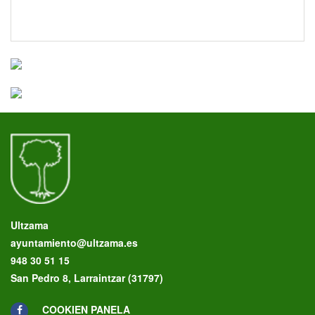
Ultzama
ayuntamiento@ultzama.es
948 30 51 15
San Pedro 8, Larraintzar (31797)
COOKIEN PANELA