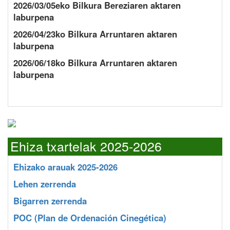
2026/03/05eko Bilkura Bereziaren aktaren
laburpena
2026/04/23ko Bilkura Arruntaren aktaren
laburpena
2026/06/18ko Bilkura Arruntaren aktaren
laburpena
Ehiza txartelak 2025-2026
Ehizako arauak 2025-2026
Lehen zerrenda
Bigarren zerrenda
POC
(Plan de Ordenación Cinegética)