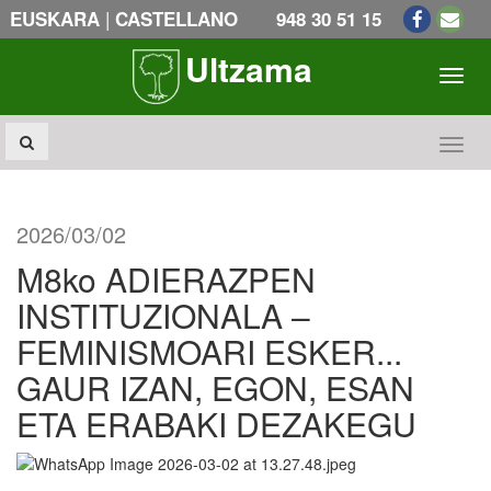
|
EUSKARA
CASTELLANO
948 30 51 15
Ultzama
Toogl
Toogl
2026/03/02
M8ko ADIERAZPEN
INSTITUZIONALA –
FEMINISMOARI ESKER...
GAUR IZAN, EGON, ESAN
ETA ERABAKI DEZAKEGU