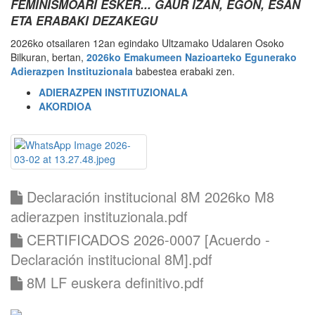
FEMINISMOARI ESKER... GAUR IZAN, EGON, ESAN
ETA ERABAKI DEZAKEGU
2026ko otsailaren 12an egindako Ultzamako Udalaren Osoko
Bilkuran, bertan,
2026ko Emakumeen Nazioarteko Egunerako
Adierazpen Instituzionala
babestea erabaki zen.
ADIERAZPEN INSTITUZIONALA
AKORDIOA
Declaración institucional 8M 2026ko M8
adierazpen instituzionala.pdf
CERTIFICADOS 2026-0007 [Acuerdo -
Declaración institucional 8M].pdf
8M LF euskera definitivo.pdf