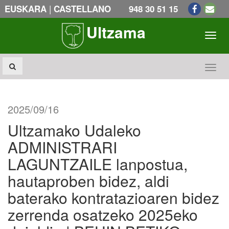
|
EUSKARA
CASTELLANO
948 30 51 15
Ultzama
Toogl
Toogl
2025/09/16
Ultzamako Udaleko
ADMINISTRARI
LAGUNTZAILE lanpostua,
hautaproben bidez, aldi
baterako kontratazioaren bidez
zerrenda osatzeko 2025eko