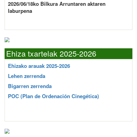
2026/06/18ko Bilkura Arruntaren aktaren
laburpena
Ehiza txartelak 2025-2026
Ehizako arauak 2025-2026
Lehen zerrenda
Bigarren zerrenda
POC
(Plan de Ordenación Cinegética)