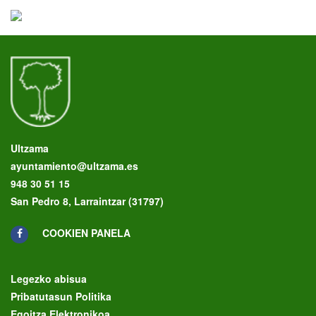
Ultzama
ayuntamiento@ultzama.es
948 30 51 15
San Pedro 8, Larraintzar (31797)
COOKIEN PANELA
Legezko abisua
Pribatutasun Politika
Egoitza Elektronikoa