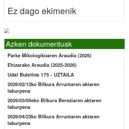
Ez dago ekimenik
Azken dokumentuak
Parke Mikologikoaren Araudia (2026)
Ehizarako Araudia (2025-2026)
Udal Buletina 175 - UZTAILA
2026/02/12ko Bilkura Arruntaren aktaren
laburpena
2026/03/05eko Bilkura Bereziaren aktaren
laburpena
2026/04/23ko Bilkura Arruntaren aktaren
laburpena