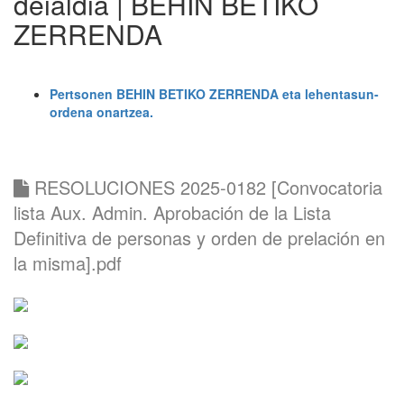
deialdia | BEHIN BETIKO
ZERRENDA
Pertsonen BEHIN BETIKO ZERRENDA eta lehentasun-
ordena onartzea.
RESOLUCIONES 2025-0182 [Convocatoria
lista Aux. Admin. Aprobación de la Lista
Definitiva de personas y orden de prelación en
la misma].pdf