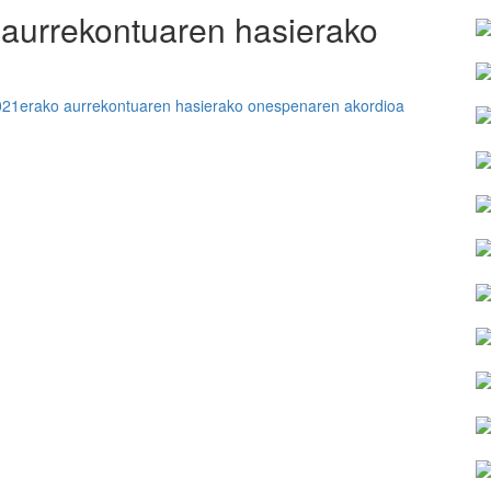
aurrekontuaren hasierako
21erako aurrekontuaren hasierako onespenaren akordioa