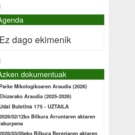
Agenda
Ez dago ekimenik
Azken dokumentuak
Parke Mikologikoaren Araudia (2026)
Ehizarako Araudia (2025-2026)
Udal Buletina 175 - UZTAILA
2026/02/12ko Bilkura Arruntaren aktaren
laburpena
2026/03/05eko Bilkura Bereziaren aktaren