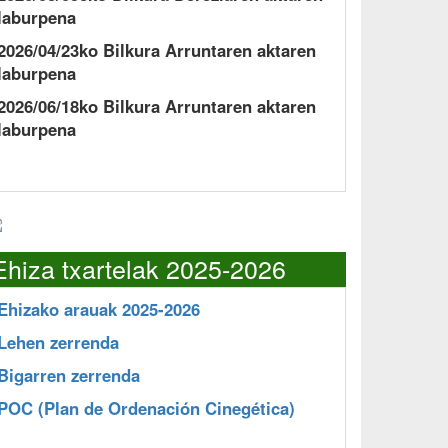
laburpena
2026/04/23ko Bilkura Arruntaren aktaren
laburpena
2026/06/18ko Bilkura Arruntaren aktaren
laburpena
Ehiza txartelak 2025-2026
Ehizako arauak 2025-2026
Lehen zerrenda
Bigarren zerrenda
POC
(Plan de Ordenación Cinegética)