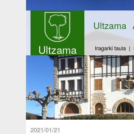
Ultzama
Ultzama
Iragarki taula
2021/01/21