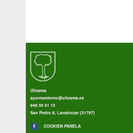
Ultzama
ayuntamiento@ultzama.es
948 30 51 15
San Pedro 8, Larraintzar (31797)
COOKIEN PANELA