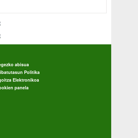
egezko abisua
ibatutasun Politika
goitza Elektronikoa
ookien panela