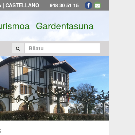
|
A
CASTELLANO
948 30 51 15
urismoa
Gardentasuna