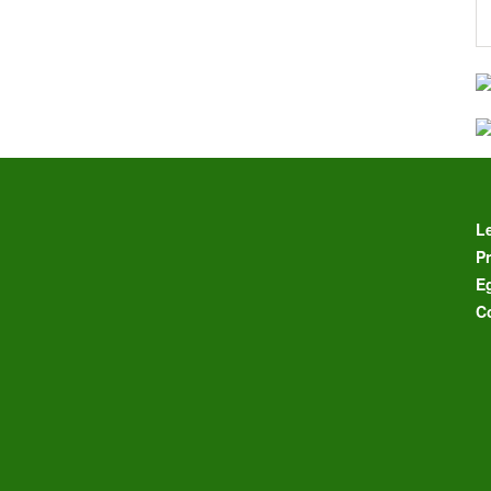
L
Pr
E
C