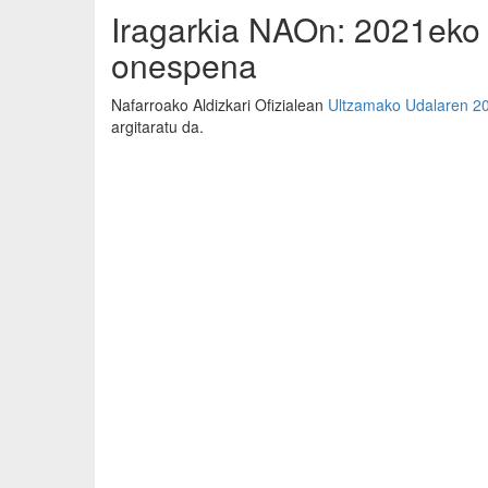
Iragarkia NAOn: 2021eko 
onespena
Nafarroako Aldizkari Ofizialean
Ultzamako Udalaren 20
argitaratu da.