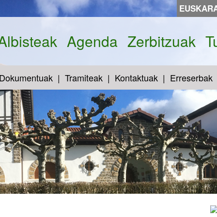
EUSKAR
Albisteak
Agenda
Zerbitzuak
T
Dokumentuak
Tramiteak
Kontaktuak
Erreserbak