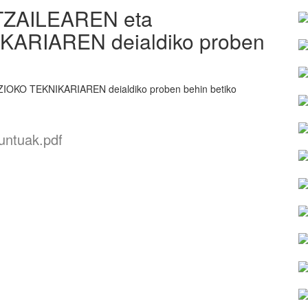
ZAILEAREN eta
ARIAREN deialdiko proben
O TEKNIKARIAREN deialdiko proben behin betiko
untuak.pdf