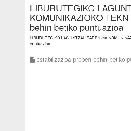
LIBURUTEGIKO LAGUNT
KOMUNIKAZIOKO TEKNIK
behin betiko puntuazioa
LIBURUTEGIKO LAGUNTZAILEAREN eta KOMUNIKAZIOK
puntuazioa
estabilizazioa-proben-behin-betiko-p