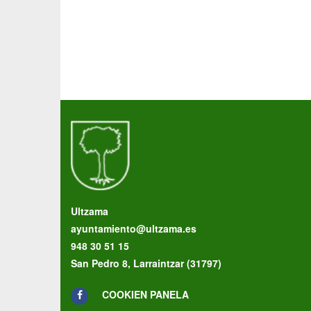
Ultzama
ayuntamiento@ultzama.es
948 30 51 15
San Pedro 8, Larraintzar (31797)
COOKIEN PANELA