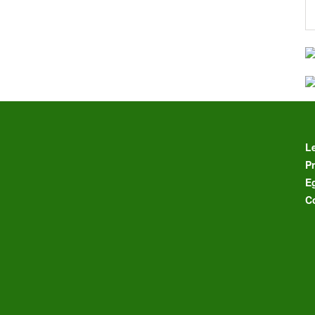
L
Pr
E
C