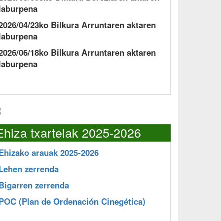
laburpena
2026/04/23ko Bilkura Arruntaren aktaren
laburpena
2026/06/18ko Bilkura Arruntaren aktaren
laburpena
Ehiza txartelak 2025-2026
Ehizako arauak 2025-2026
Lehen zerrenda
Bigarren zerrenda
POC
(Plan de Ordenación Cinegética)