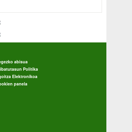
egezko abisua
ibatutasun Politika
goitza Elektronikoa
ookien panela