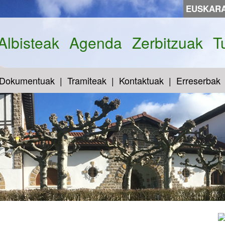
EUSKAR
Albisteak
Agenda
Zerbitzuak
T
Dokumentuak
Tramiteak
Kontaktuak
Erreserbak