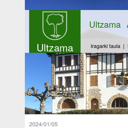
Ultzama
Ultzama
Iragarki taula
2024/01/05