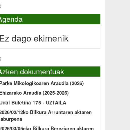
Agenda
Ez dago ekimenik
Azken dokumentuak
Parke Mikologikoaren Araudia (2026)
Ehizarako Araudia (2025-2026)
Udal Buletina 175 - UZTAILA
2026/02/12ko Bilkura Arruntaren aktaren
laburpena
2026/03/05eko Bilkura Bereziaren aktaren