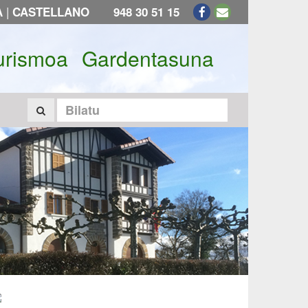
|
A
CASTELLANO
948 30 51 15
urismoa
Gardentasuna