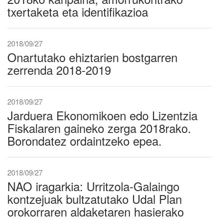
txertaketa eta identifikazioa
2018/09/27
Onartutako ehiztarien bostgarren
zerrenda 2018-2019
2018/09/27
Jarduera Ekonomikoen edo Lizentzia
Fiskalaren gaineko zerga 2018rako.
Borondatez ordaintzeko epea.
2018/09/27
NAO iragarkia: Urritzola-Galaingo
kontzejuak bultzatutako Udal Plan
orokorraren aldaketaren hasierako