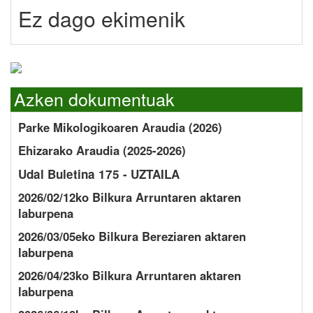
Ez dago ekimenik
Azken dokumentuak
Parke Mikologikoaren Araudia (2026)
Ehizarako Araudia (2025-2026)
Udal Buletina 175 - UZTAILA
2026/02/12ko Bilkura Arruntaren aktaren
laburpena
2026/03/05eko Bilkura Bereziaren aktaren
laburpena
2026/04/23ko Bilkura Arruntaren aktaren
laburpena