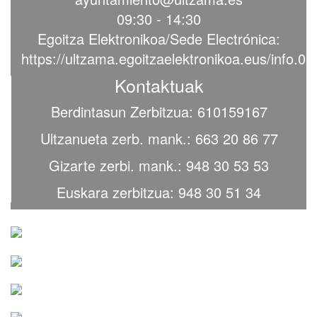
09:30 - 14:30
Egoitza Elektronikoa/Sede Electrónica:
https://ultzama.egoitzaelektronikoa.eus/info.0
Kontaktuak
Berdintasun Zerbitzua: 610159167
Ultzanueta zerb. mank.: 663 20 86 77
Gizarte zerbi. mank.: 948 30 53 53
Euskara zerbitzua: 948 30 51 34