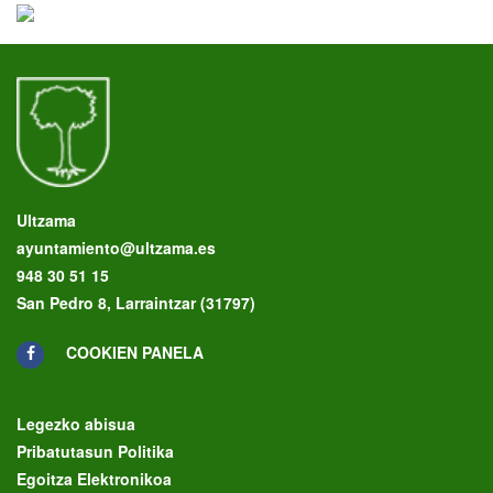
Ultzama
ayuntamiento@ultzama.es
948 30 51 15
San Pedro 8, Larraintzar (31797)
COOKIEN PANELA
Legezko abisua
Pribatutasun Politika
Egoitza Elektronikoa