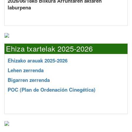
2026/06/18ko Bilkura Arruntaren aktaren
laburpena
Ehiza txartelak 2025-2026
Ehizako arauak 2025-2026
Lehen zerrenda
Bigarren zerrenda
POC
(Plan de Ordenación Cinegética)