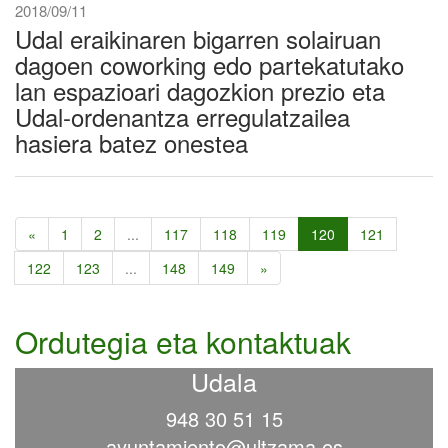
2018/09/11
Udal eraikinaren bigarren solairuan
dagoen coworking edo partekatutako
lan espazioari dagozkion prezio eta
Udal-ordenantza erregulatzailea
hasiera batez onestea
«
1
2
...
117
118
119
120
121
122
123
...
148
149
»
Ordutegia eta kontaktuak
Udala
948 30 51 15
ayuntamiento@ultzama.es