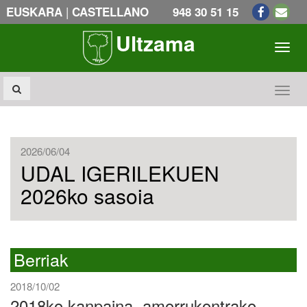
|
EUSKARA
CASTELLANO
948 30 51 15
Ultzama
Toogl
Toogl
2026/06/04
UDAL IGERILEKUEN
2026ko sasoia
Berriak
2018/10/02
2018ko kanpaina, amorrukontrako