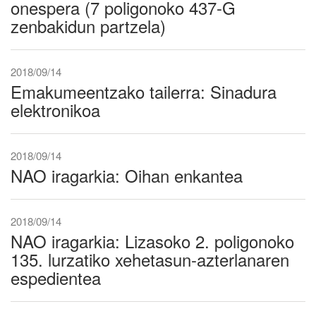
onespera (7 poligonoko 437-G
zenbakidun partzela)
2018/09/14
Emakumeentzako tailerra: Sinadura
elektronikoa
2018/09/14
NAO iragarkia: Oihan enkantea
2018/09/14
NAO iragarkia: Lizasoko 2. poligonoko
135. lurzatiko xehetasun-azterlanaren
espedientea