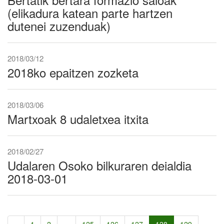
(elikadura katean parte hartzen
dutenei zuzenduak)
2018/03/12
2018ko epaitzen zozketa
2018/03/06
Martxoak 8 udaletxea itxita
2018/02/27
Udalaren Osoko bilkuraren deialdia
2018-03-01