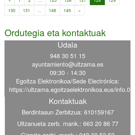
«
1
2
...
125
126
127
128
129
130
131
...
148
149
»
Ordutegia eta kontaktuak
Udala
948 30 51 15
ayuntamiento@ultzama.es
09:30 - 14:30
Egoitza Elektronikoa/Sede Electrónica:
https://ultzama.egoitzaelektronikoa.eus/info.0
Kontaktuak
Berdintasun Zerbitzua: 610159167
Ultzanueta zerb. mank.: 663 20 86 77
Gizarte zerbi. mank.: 948 30 53 53