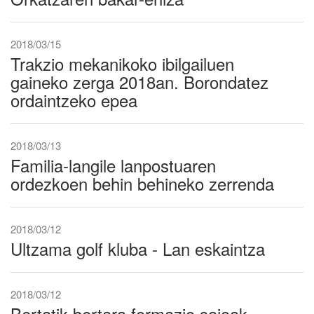
2018/03/15
Trakzio mekanikoko ibilgailuen
gaineko zerga 2018an. Borondatez
ordaintzeko epea
2018/03/13
Familia-langile lanpostuaren
ordezkoen behin behineko zerrenda
2018/03/12
Ultzama golf kluba - Lan eskaintza
2018/03/12
Bertatik bertara formazio saioak