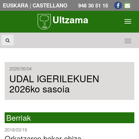
|
EUSKARA
CASTELLANO
948 30 51 15
Ultzama
Toogl
Toogl
2026/06/04
UDAL IGERILEKUEN
2026ko sasoia
Berriak
2018/03/19
Orkatzaren bakar-ehiza