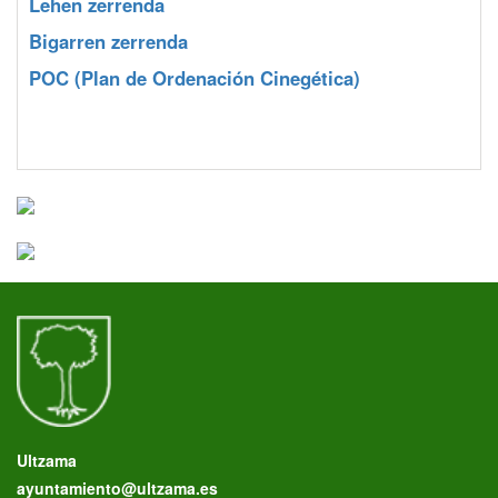
Lehen zerrenda
Bigarren zerrenda
POC
(Plan de Ordenación Cinegética)
Ultzama
ayuntamiento@ultzama.es