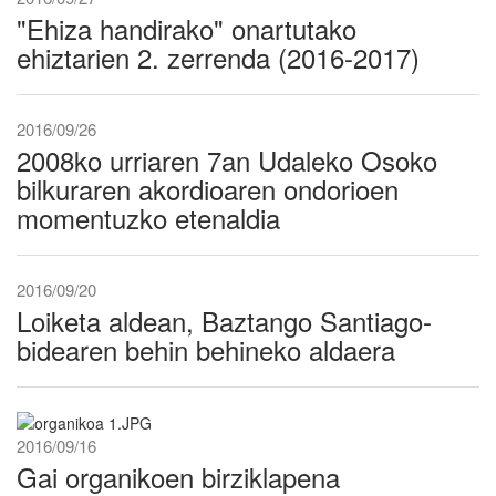
"Ehiza handirako" onartutako
ehiztarien 2. zerrenda (2016-2017)
2016/09/26
2008ko urriaren 7an Udaleko Osoko
bilkuraren akordioaren ondorioen
momentuzko etenaldia
2016/09/20
Loiketa aldean, Baztango Santiago-
bidearen behin behineko aldaera
2016/09/16
Gai organikoen birziklapena