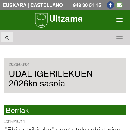
|
EUSKARA
CASTELLANO
948 30 51 15
Ultzama
Toogl
Toogl
2026/06/04
UDAL IGERILEKUEN
2026ko sasoia
Berriak
2016/10/11
"Ehiza txikirako" onartutako ehiztarien