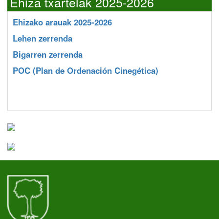
Ehiza txartelak 2025-2026
Ehizako arauak 2025-2026
Lehen zerrenda
Bigarren zerrenda
POC
(Plan de Ordenación Cinegética)