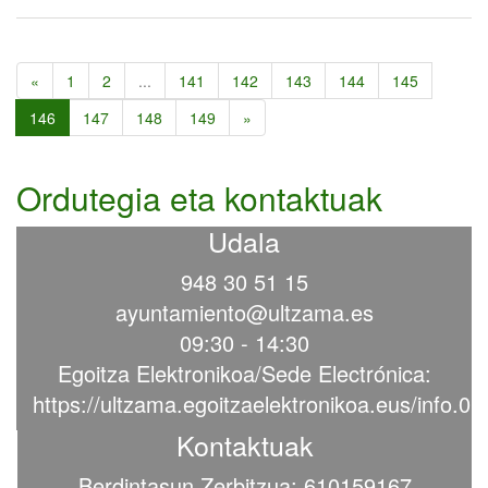
«
1
2
...
141
142
143
144
145
146
147
148
149
»
Ordutegia eta kontaktuak
Udala
948 30 51 15
ayuntamiento@ultzama.es
09:30 - 14:30
Egoitza Elektronikoa/Sede Electrónica:
https://ultzama.egoitzaelektronikoa.eus/info.0
Kontaktuak
Berdintasun Zerbitzua: 610159167