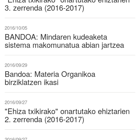
3. zerrenda (2016-2017)
2016/10/05
BANDOA: Mindaren kudeaketa
sistema makomunatua abian jartzea
2016/09/29
Bandoa: Materia Organikoa
birziklatzen ikasi
2016/09/27
"Ehiza txikirako" onartutako ehiztarien
2. zerrenda (2016-2017)
2016/09/27