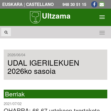
|
EUSKARA
CASTELLANO
948 30 51 15
Ultzama
Toogl
Toogl
2026/06/04
UDAL IGERILEKUEN
2026ko sasoia
Berriak
2021/07/02
OHARRA; 66-67 urtekoen txertaketa