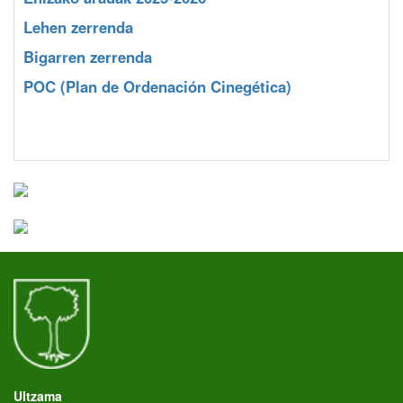
Lehen zerrenda
Bigarren zerrenda
POC
(Plan de Ordenación Cinegética)
Ultzama