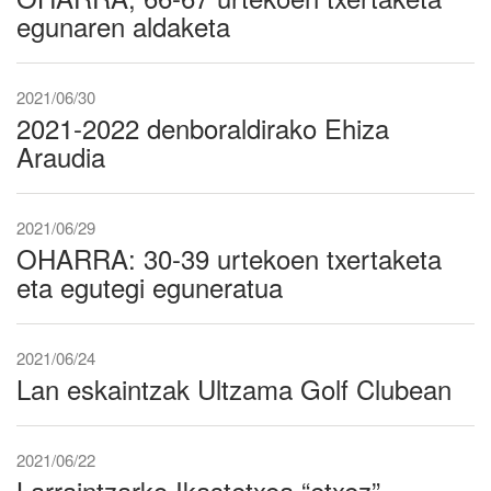
egunaren aldaketa
2021/06/30
2021-2022 denboraldirako Ehiza
Araudia
2021/06/29
OHARRA: 30-39 urtekoen txertaketa
eta egutegi eguneratua
2021/06/24
Lan eskaintzak Ultzama Golf Clubean
2021/06/22
Larraintzarko Ikastetxea “etxez”