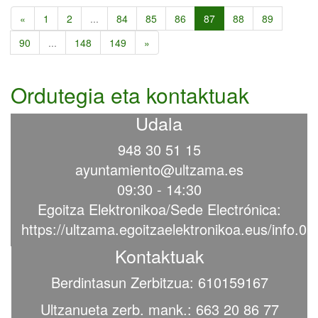
«
1
2
...
84
85
86
87
88
89
90
...
148
149
»
Ordutegia eta kontaktuak
Udala
948 30 51 15
ayuntamiento@ultzama.es
09:30 - 14:30
Egoitza Elektronikoa/Sede Electrónica:
https://ultzama.egoitzaelektronikoa.eus/info.0
Kontaktuak
Berdintasun Zerbitzua: 610159167
Ultzanueta zerb. mank.: 663 20 86 77