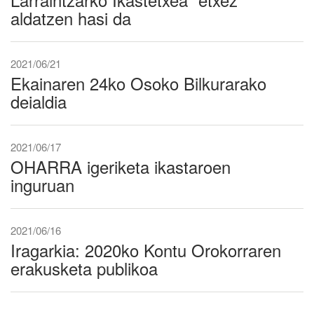
aldatzen hasi da
2021/06/21
Ekainaren 24ko Osoko Bilkurarako
deialdia
2021/06/17
OHARRA igeriketa ikastaroen
inguruan
2021/06/16
Iragarkia: 2020ko Kontu Orokorraren
erakusketa publikoa