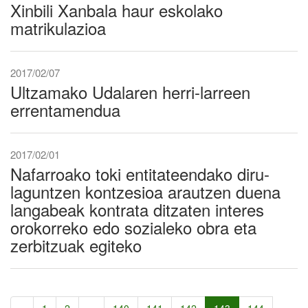
Xinbili Xanbala haur eskolako
matrikulazioa
2017/02/07
Ultzamako Udalaren herri-larreen
errentamendua
2017/02/01
Nafarroako toki entitateendako diru-
laguntzen kontzesioa arautzen duena
langabeak kontrata ditzaten interes
orokorreko edo sozialeko obra eta
zerbitzuak egiteko