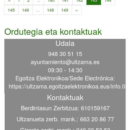
«
1
2
...
140
141
142
143
144
145
146
...
148
149
»
Ordutegia eta kontaktuak
Udala
948 30 51 15
ayuntamiento@ultzama.es
09:30 - 14:30
Egoitza Elektronikoa/Sede Electrónica:
https://ultzama.egoitzaelektronikoa.eus/info.0
Kontaktuak
Berdintasun Zerbitzua: 610159167
Ultzanueta zerb. mank.: 663 20 86 77
Gizarte zerbi. mank.: 948 30 53 53