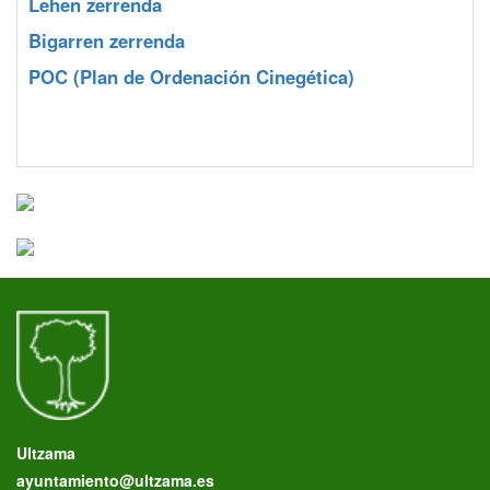
Lehen zerrenda
Bigarren zerrenda
POC
(Plan de Ordenación Cinegética)
Ultzama
ayuntamiento@ultzama.es