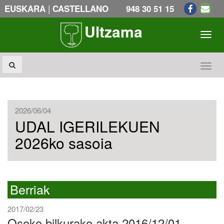
|
EUSKARA
CASTELLANO
948 30 51 15
Ultzama
Toogl
Toogl
2026/06/04
UDAL IGERILEKUEN
2026ko sasoia
Berriak
2017/02/23
Osoko bilkurako akta 2016/12/01