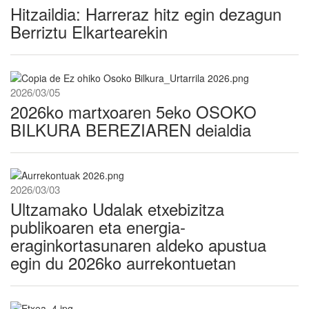
Hitzaildia: Harreraz hitz egin dezagun
Berriztu Elkartearekin
2026/03/05
2026ko martxoaren 5eko OSOKO
BILKURA BEREZIAREN deialdia
2026/03/03
Ultzamako Udalak etxebizitza
publikoaren eta energia-
eraginkortasunaren aldeko apustua
egin du 2026ko aurrekontuetan