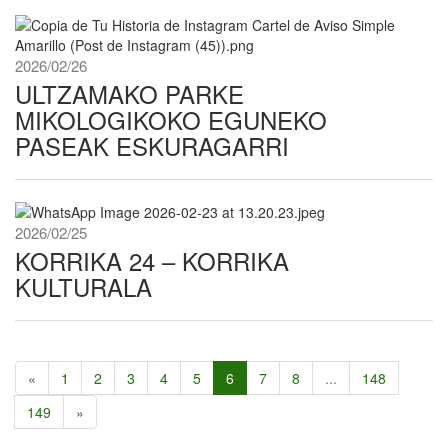
2026/02/26
ULTZAMAKO PARKE
MIKOLOGIKOKO EGUNEKO
PASEAK ESKURAGARRI
2026/02/25
KORRIKA 24 – KORRIKA
KULTURALA
«
1
2
3
4
5
6
7
8
...
148
149
»