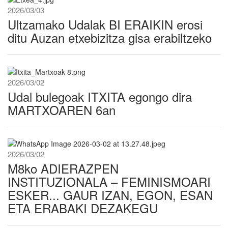
2026/03/03
Ultzamako Udalak BI ERAIKIN erosi
ditu Auzan etxebizitza gisa erabiltzeko
2026/03/02
Udal bulegoak ITXITA egongo dira
MARTXOAREN 6an
2026/03/02
M8ko ADIERAZPEN
INSTITUZIONALA – FEMINISMOARI
ESKER... GAUR IZAN, EGON, ESAN
ETA ERABAKI DEZAKEGU