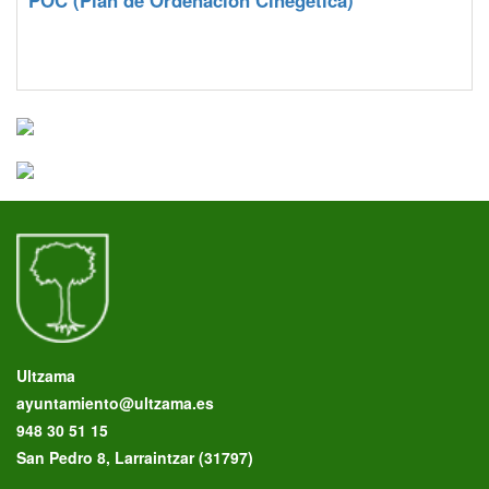
POC
(Plan de Ordenación Cinegética)
Ultzama
ayuntamiento@ultzama.es
948 30 51 15
San Pedro 8, Larraintzar (31797)