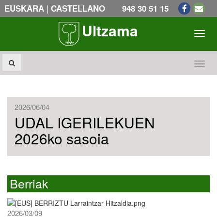
|
EUSKARA
CASTELLANO
948 30 51 15
Ultzama
Toogl
Toogl
2026/06/04
UDAL IGERILEKUEN
2026ko sasoia
Berriak
2026/03/09