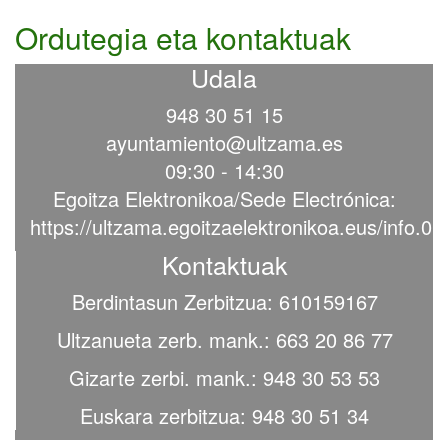
Ordutegia eta kontaktuak
Udala
948 30 51 15
ayuntamiento@ultzama.es
09:30 - 14:30
Egoitza Elektronikoa/Sede Electrónica:
https://ultzama.egoitzaelektronikoa.eus/info.0
Kontaktuak
Berdintasun Zerbitzua: 610159167
Ultzanueta zerb. mank.: 663 20 86 77
Gizarte zerbi. mank.: 948 30 53 53
Euskara zerbitzua: 948 30 51 34