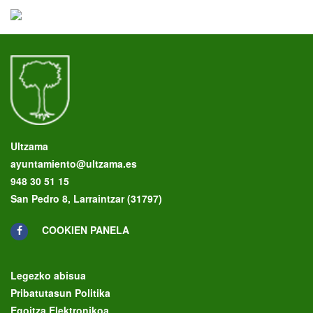
Ultzama
ayuntamiento@ultzama.es
948 30 51 15
San Pedro 8, Larraintzar (31797)
COOKIEN PANELA
Legezko abisua
Pribatutasun Politika
Egoitza Elektronikoa