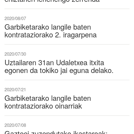
2020/08/07
Garbiketarako langile baten
kontrataziorako 2. iragarpena
2020/07/30
Uztailaren 31an Udaletxea itxita
egonen da tokiko jai eguna delako.
2020/07/21
Garbiketarako langile baten
kontrataziorako oinarriak
2020/07/08
Gazteei zuzendutako ikastaroak: