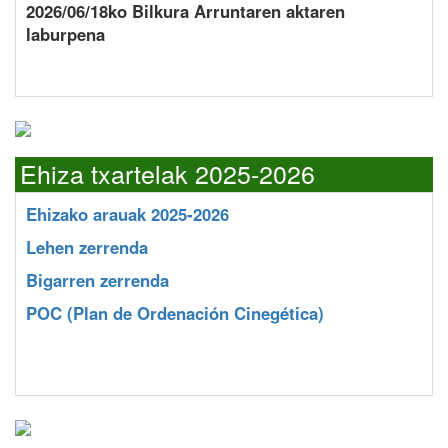
2026/06/18ko Bilkura Arruntaren aktaren
laburpena
Ehiza txartelak 2025-2026
Ehizako arauak 2025-2026
Lehen zerrenda
Bigarren zerrenda
POC
(Plan de Ordenación Cinegética)