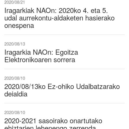
2020/08/21
Iragarkiak NAOn: 2020ko 4. eta 5.
udal aurrekontu-aldaketen hasierako
onespena
2020/08/13
Iragarkia NAOn: Egoitza
Elektronikoaren sorrera
2020/08/10
2020/08/13ko Ez-ohiko Udalbatzarako
deialdia
2020/08/10
2020-2021 sasoirako onartutako
ehiztarien lehenengo zerrenda