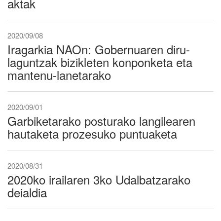
aktak
2020/09/08
Iragarkia NAOn: Gobernuaren diru-
laguntzak bizikleten konponketa eta
mantenu-lanetarako
2020/09/01
Garbiketarako posturako langilearen
hautaketa prozesuko puntuaketa
2020/08/31
2020ko irailaren 3ko Udalbatzarako
deialdia