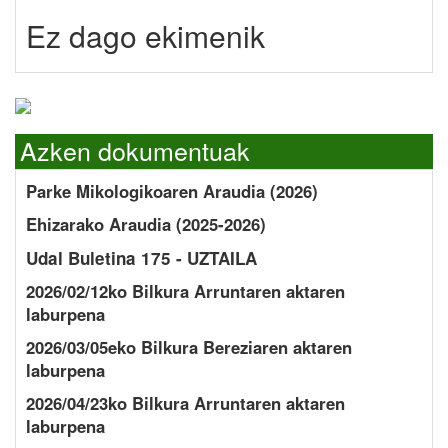
Ez dago ekimenik
Azken dokumentuak
Parke Mikologikoaren Araudia (2026)
Ehizarako Araudia (2025-2026)
Udal Buletina 175 - UZTAILA
2026/02/12ko Bilkura Arruntaren aktaren
laburpena
2026/03/05eko Bilkura Bereziaren aktaren
laburpena
2026/04/23ko Bilkura Arruntaren aktaren
laburpena