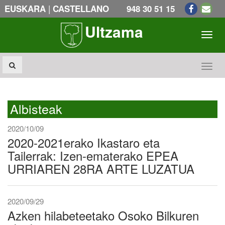
|
EUSKARA
CASTELLANO
948 30 51 15
Ultzama
Toogl
Toogl
Albisteak
2020/10/09
2020-2021erako Ikastaro eta
Tailerrak: Izen-ematerako EPEA
URRIAREN 28RA ARTE LUZATUA
2020/09/29
Azken hilabeteetako Osoko Bilkuren