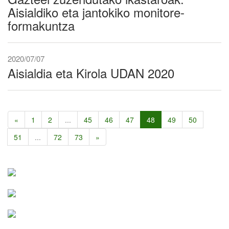
Aisialdiko eta jantokiko monitore-
formakuntza
2020/07/07
Aisialdia eta Kirola UDAN 2020
«
1
2
...
45
46
47
48
49
50
51
...
72
73
»