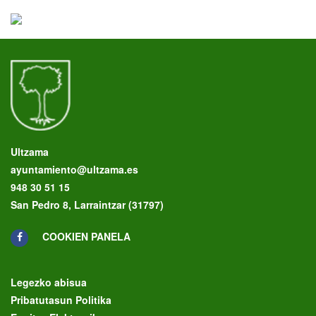
Ultzama
ayuntamiento@ultzama.es
948 30 51 15
San Pedro 8, Larraintzar (31797)
COOKIEN PANELA
Legezko abisua
Pribatutasun Politika