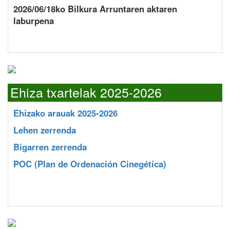
2026/06/18ko Bilkura Arruntaren aktaren
laburpena
Ehiza txartelak 2025-2026
Ehizako arauak 2025-2026
Lehen zerrenda
Bigarren zerrenda
POC
(Plan de Ordenación Cinegética)