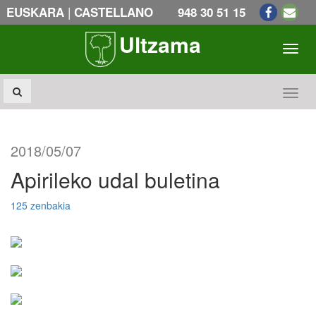
|
EUSKARA
CASTELLANO
948 30 51 15
Ultzama
Toogl
Toogl
2018/05/07
Apirileko udal buletina
125 zenbakia