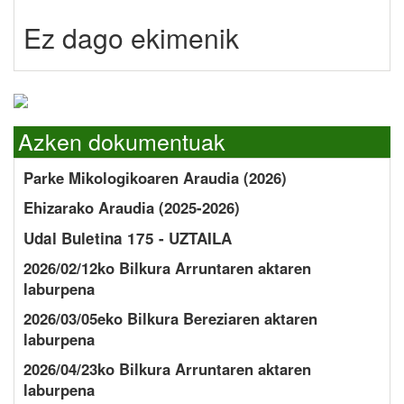
Ez dago ekimenik
Azken dokumentuak
Parke Mikologikoaren Araudia (2026)
Ehizarako Araudia (2025-2026)
Udal Buletina 175 - UZTAILA
2026/02/12ko Bilkura Arruntaren aktaren
laburpena
2026/03/05eko Bilkura Bereziaren aktaren
laburpena
2026/04/23ko Bilkura Arruntaren aktaren
laburpena