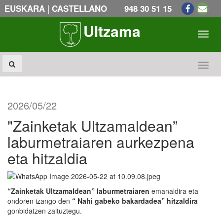
|
EUSKARA
CASTELLANO
948 30 51 15
Ultzama
Toogl
Toogl
2026/05/22
"Zainketak Ultzamaldean”
laburmetraiaren aurkezpena
eta hitzaldia
“Zainketak Ultzamaldean” laburmetraiaren
emanaldira eta
ondoren izango den
“ Nahi gabeko bakardadea” hitzaldira
gonbidatzen zaituztegu.