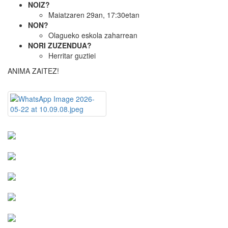
NOIZ?
Maiatzaren 29an, 17:30etan
NON?
Olagueko eskola zaharrean
NORI ZUZENDUA?
Herritar guztiei
ANIMA ZAITEZ!