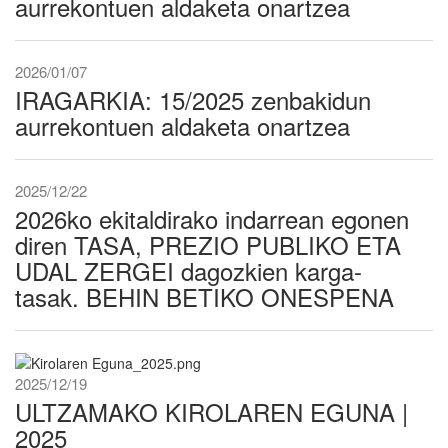
aurrekontuen aldaketa onartzea
2026/01/07
IRAGARKIA: 15/2025 zenbakidun
aurrekontuen aldaketa onartzea
2025/12/22
2026ko ekitaldirako indarrean egonen
diren TASA, PREZIO PUBLIKO ETA
UDAL ZERGEI dagozkien karga-
tasak. BEHIN BETIKO ONESPENA
2025/12/19
ULTZAMAKO KIROLAREN EGUNA |
2025