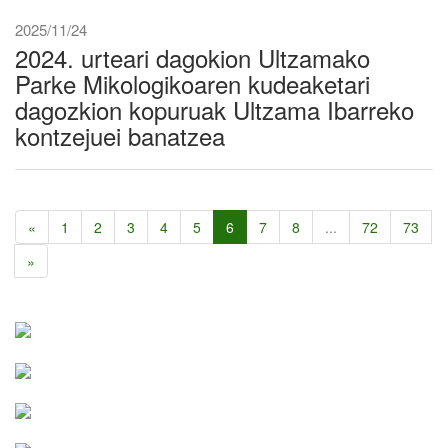
2025/11/24
2024. urteari dagokion Ultzamako
Parke Mikologikoaren kudeaketari
dagozkion kopuruak Ultzama Ibarreko
kontzejuei banatzea
«
1
2
3
4
5
6
7
8
...
72
73
»