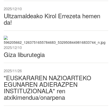
2025/12/10
Ultzamaldeako Kirol Errezeta hemen
da!
2025/12/10
Giza liburutegia
2025/11/26
"EUSKARAREN NAZIOARTEKO
EGUNAREN ADIERAZPEN
INSTITUZIONALA" ren
atxikimendua/onarpena