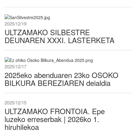
2025/12/19
ULTZAMAKO SILBESTRE
DEUNAREN XXXI. LASTERKETA
2025/12/17
2025eko abenduaren 23ko OSOKO
BILKURA BEREZIAREN deialdia
2025/12/15
ULTZAMAKO FRONTOIA. Epe
luzeko erreserbak | 2026ko 1.
hiruhilekoa