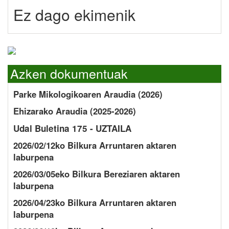
Ez dago ekimenik
Azken dokumentuak
Parke Mikologikoaren Araudia (2026)
Ehizarako Araudia (2025-2026)
Udal Buletina 175 - UZTAILA
2026/02/12ko Bilkura Arruntaren aktaren
laburpena
2026/03/05eko Bilkura Bereziaren aktaren
laburpena
2026/04/23ko Bilkura Arruntaren aktaren
laburpena