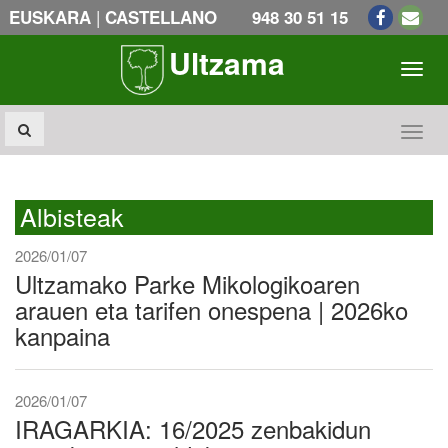
|
EUSKARA
CASTELLANO
948 30 51 15
Ultzama
Toogl
Toogl
Albisteak
2026/01/07
Ultzamako Parke Mikologikoaren
arauen eta tarifen onespena | 2026ko
kanpaina
2026/01/07
IRAGARKIA: 16/2025 zenbakidun