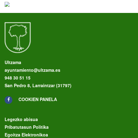
Ultzama
ayuntamiento@ultzama.es
948 30 51 15
San Pedro 8, Larraintzar (31797)
COOKIEN PANELA
Legezko abisua
Pribatutasun Politika
Egoitza Elektronikoa