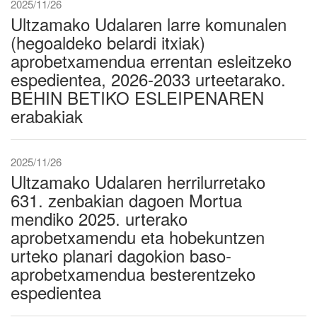
2025/11/26
Ultzamako Udalaren larre komunalen
(hegoaldeko belardi itxiak)
aprobetxamendua errentan esleitzeko
espedientea, 2026-2033 urteetarako.
BEHIN BETIKO ESLEIPENAREN
erabakiak
2025/11/26
Ultzamako Udalaren herrilurretako
631. zenbakian dagoen Mortua
mendiko 2025. urterako
aprobetxamendu eta hobekuntzen
urteko planari dagokion baso-
aprobetxamendua besterentzeko
espedientea