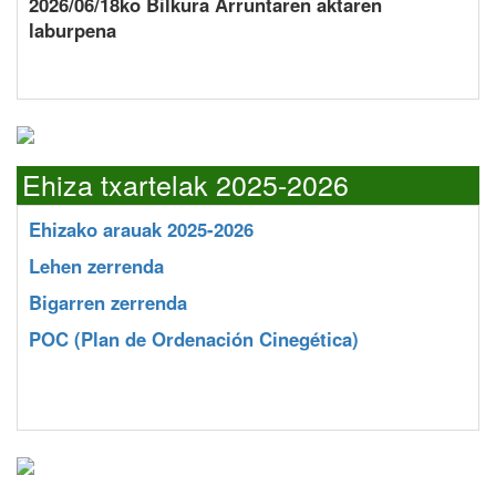
2026/06/18ko Bilkura Arruntaren aktaren
laburpena
Ehiza txartelak 2025-2026
Ehizako arauak 2025-2026
Lehen zerrenda
Bigarren zerrenda
POC
(Plan de Ordenación Cinegética)